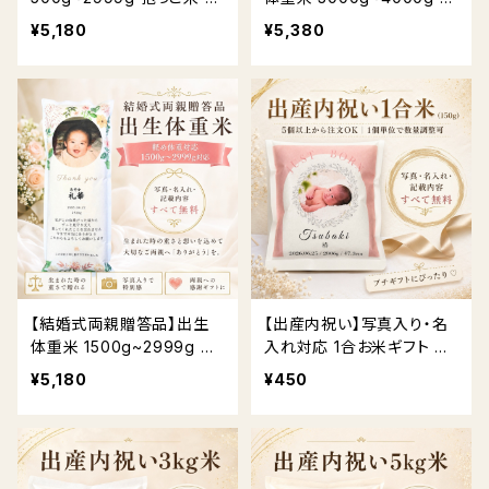
重米｜写真入り・名入れ対
っこ米 体重米｜写真入り・
¥5,180
¥5,380
応 送料無料
名入れ対応 送料無料
【結婚式両親贈答品】出生
【出産内祝い】写真入り・名
体重米 1500g~2999g 抱
入れ対応 1合お米ギフト 送
っこ米 体重米｜写真入り・
料無料
¥5,180
¥450
名入れ対応 送料無料