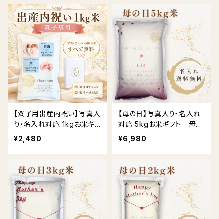
【双子用出産内祝い】写真入
【母の日】写真入り・名入れ
り・名入れ対応 1kgお米ギ
対応 5kgお米ギフト｜母の
フト｜贈答用BOX・熨斗対
日限定デザイン
¥2,480
¥6,980
応 送料無料