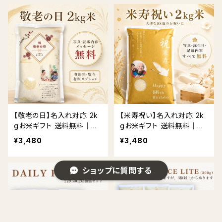
【敬老の日】名入れ対応 2k
【米寿祝い】名入れ対応 2k
gお米ギフト 送料無料｜贈
gお米ギフト 送料無料｜贈
答用BOX・熨斗対応
答用BOX・熨斗対応
¥3,480
¥3,480
ショップに質問する