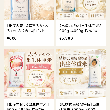
【出産内祝い】写真入り・名
【出産内祝い】出生体重米3
入れ対応 2合お米ギフト
000g~4000g 抱っこ米 体
送料無料
重米｜写真入り・名入れ対
¥600
¥5,380
応 送料無料
【出産内祝い】出生体重米 1
【結婚式両親贈答品】出生
500g~2999g 抱っこ米 体
体重米 3000g~4000g 抱