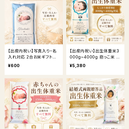
【出産内祝い】写真入り・名
【出産内祝い】出生体重米3
入れ対応 2合お米ギフト
000g~4000g 抱っこ米 体
送料無料
重米｜写真入り・名入れ対
¥600
¥5,380
応 送料無料