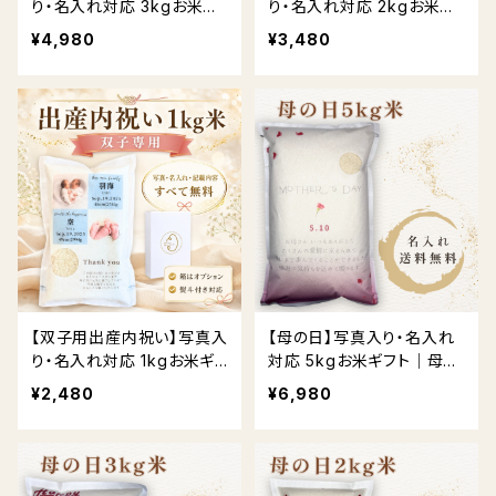
り・名入れ対応 3kgお米ギ
り・名入れ対応 2kgお米ギ
フト｜ 送料無料
フト｜贈答用BOX・熨斗対
¥4,980
¥3,480
応 送料無料
【双子用出産内祝い】写真入
【母の日】写真入り・名入れ
り・名入れ対応 1kgお米ギ
対応 5kgお米ギフト｜母の
フト｜贈答用BOX・熨斗対
日限定デザイン
¥2,480
¥6,980
応 送料無料