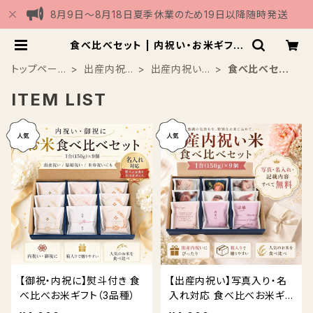
8月9日〜8月18日夏季休業のため19日以降随時発送
食べ比べセット | 内祝い・お米ギフト
専門店
トップペー
出産内祝
出産内祝い
食べ比べセッ
ジ
い
米
ト
ITEM LIST
【御祝・内祝に】熨斗付き 食
【出産内祝い】写真入り・名
べ比べお米ギフト（3品種）
入れ対応 食べ比べお米ギ
フト（3品種）送料無料 熨斗