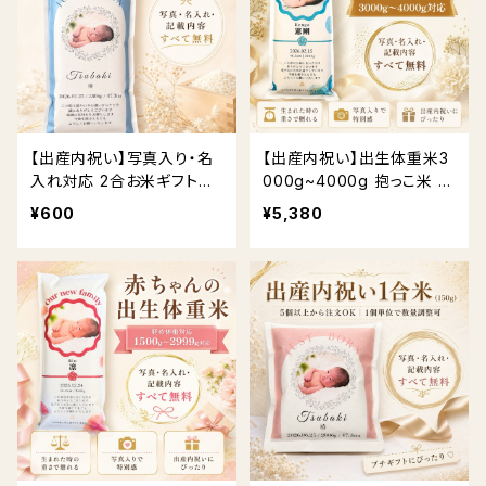
【出産内祝い】写真入り・名
【出産内祝い】出生体重米3
入れ対応 2合お米ギフト
000g~4000g 抱っこ米 体
送料無料
重米｜写真入り・名入れ対
¥600
¥5,380
応 送料無料