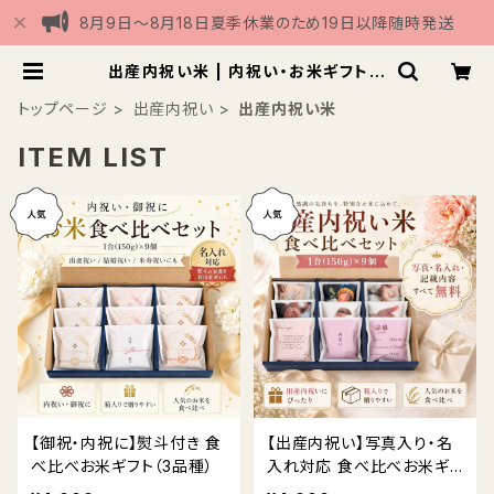
8月9日〜8月18日夏季休業のため19日以降随時発送
出産内祝い米 | 内祝い・お米ギフト専
門店
トップページ
出産内祝い
出産内祝い米
ITEM LIST
【御祝・内祝に】熨斗付き 食
【出産内祝い】写真入り・名
べ比べお米ギフト（3品種）
入れ対応 食べ比べお米ギ
フト（3品種）送料無料 熨斗