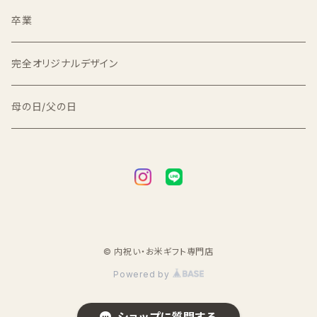
2kg
2kg
卒業
3kg
完全オリジナルデザイン
5kg
母の日/父の日
© 内祝い・お米ギフト専門店
Powered by