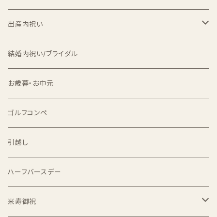
出産内祝い
出産内祝い米
結婚内祝い/ブライダル
食べ比べセット
双子用
お歳暮・お中元
出生体重米
ゴルフコンペ
1合
引越し
2合
ハーフバースデー
1kg
米寿御祝