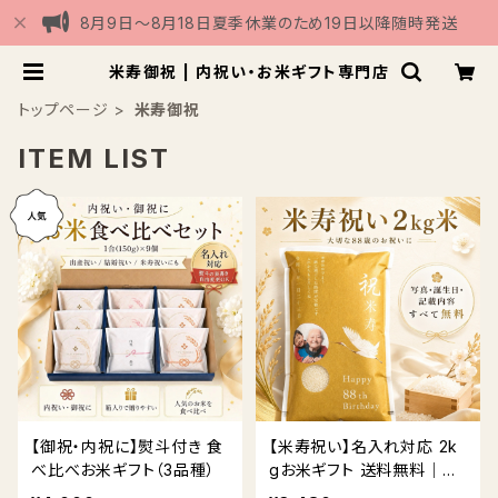
8月9日〜8月18日夏季休業のため19日以降随時発送
米寿御祝 | 内祝い・お米ギフト専門店
トップページ
米寿御祝
ITEM LIST
【御祝・内祝に】熨斗付き 食
【米寿祝い】名入れ対応 2k
べ比べお米ギフト（3品種）
gお米ギフト 送料無料｜贈
答用BOX・熨斗対応