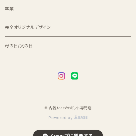
2kg
2kg
卒業
3kg
完全オリジナルデザイン
5kg
母の日/父の日
© 内祝い・お米ギフト専門店
Powered by