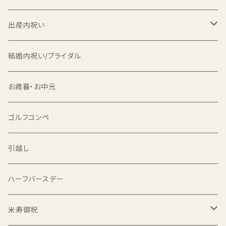
出産内祝い
出産内祝い米
結婚内祝い/ブライダル
食べ比べセット
双子用
お歳暮・お中元
出生体重米
ゴルフコンペ
1合
引越し
2合
ハーフバースデー
1kg
米寿御祝