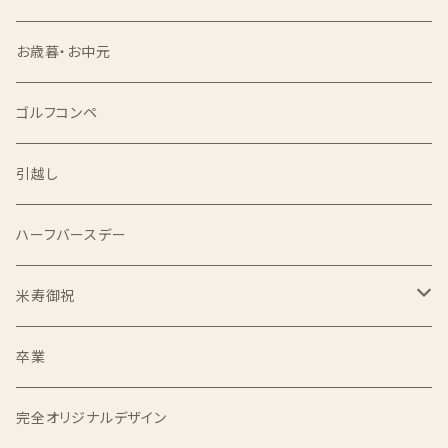
食べ比べセット
双子用
お歳暮・お中元
出生体重米
ゴルフコンペ
1合
引越し
2合
ハーフバースデー
1kg
米寿御祝
2kg
2kg
卒業
3kg
完全オリジナルデザイン
5kg