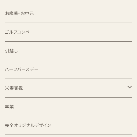
食べ比べセット
双子用
お歳暮・お中元
出生体重米
ゴルフコンペ
1合
引越し
2合
ハーフバースデー
1kg
米寿御祝
2kg
2kg
卒業
3kg
完全オリジナルデザイン
5kg