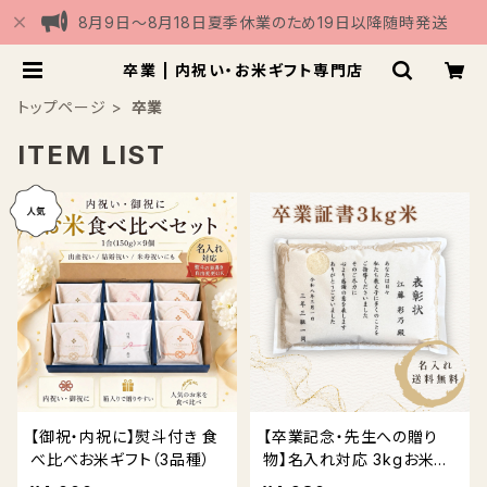
8月9日〜8月18日夏季休業のため19日以降随時発送
卒業 | 内祝い・お米ギフト専門店
トップページ
卒業
ITEM LIST
【御祝・内祝に】熨斗付き 食
【卒業記念・先生への贈り
べ比べお米ギフト（3品種）
物】名入れ対応 3kgお米ギ
フト 送料無料